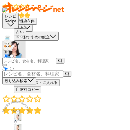
レシピ
保存
3
件
Recipe
共有
占い
おすすめの献立
－
＋
絞り込み検索
買い物リストに入れる
材料コピー