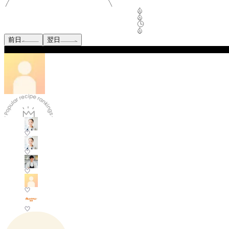
前日
翌日