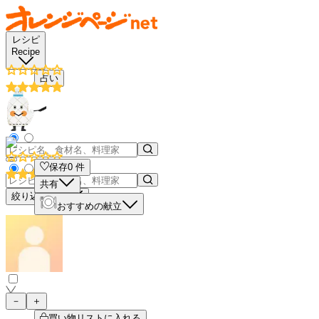
レシピ
Recipe
占い
保存
0
件
共有
絞り込み検索
おすすめの献立
－
＋
買い物リストに入れる