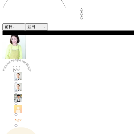
前日
翌日