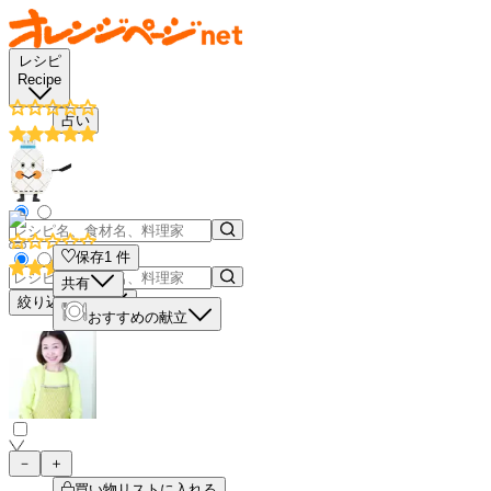
レシピ
Recipe
占い
保存
1
件
共有
絞り込み検索
おすすめの献立
－
＋
買い物リストに入れる