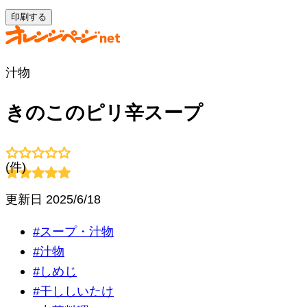
印刷する
汁物
きのこのピリ辛スープ
(
件)
更新日
2025/6/18
#
スープ・汁物
#
汁物
#
しめじ
#
干ししいたけ