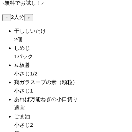
無料でお試し！
2
人分
－
＋
干ししいたけ
2個
しめじ
1パック
豆板醤
小さじ1/2
鶏ガラスープの素
（顆粒）
小さじ1
あれば万能ねぎの小口切り
適宜
ごま油
小さじ2