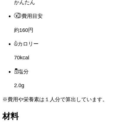
かんたん
費用目安
約160円
カロリー
70kcal
塩分
2.0g
※費用や栄養素は
１人分
で算出しています。
材料