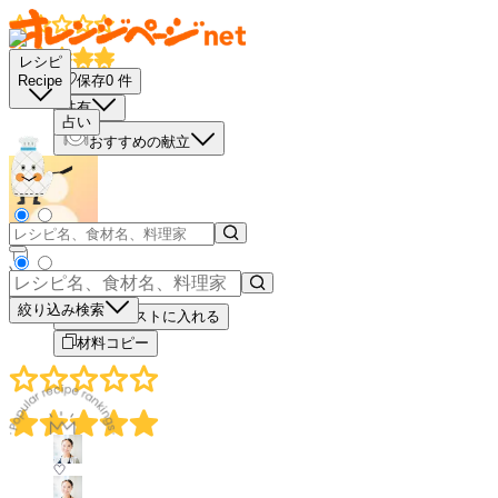
レシピ
保存
0
件
Recipe
共有
占い
おすすめの献立
－
＋
絞り込み検索
買い物リストに入れる
材料コピー