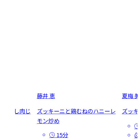
藤井 恵
夏梅 
にく蒸し肉じ
ズッキーニと鶏むねのハニーレ
ズッキ
モン炒め
15分