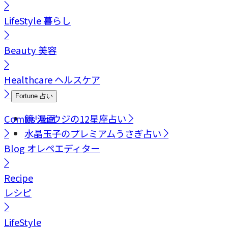
LifeStyle
暮らし
Beauty
美容
Healthcare
ヘルスケア
Fortune
占い
Comics
鏡リュウジの12星座占い
漫画
水晶玉子のプレミアムうさぎ占い
Blog
オレペエディター
Recipe
レシピ
LifeStyle