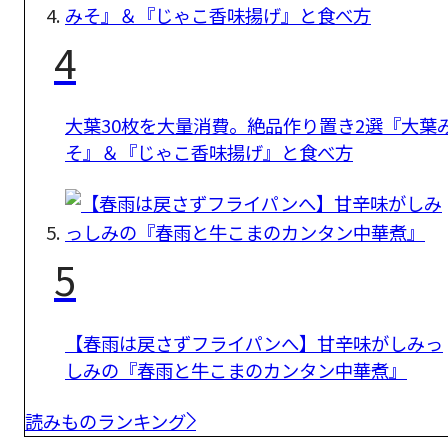
4
大葉30枚を大量消費。絶品作り置き2選『大葉
そ』＆『じゃこ香味揚げ』と食べ方
5
【春雨は戻さずフライパンへ】甘辛味がしみっ
しみの『春雨と牛こまのカンタン中華煮』
読みものランキング