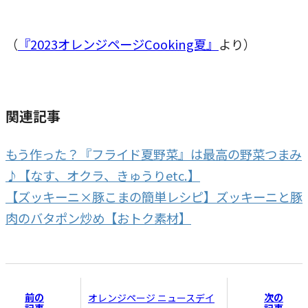
（
『2023オレンジページCooking夏』
より）
関連記事
もう作った？『フライド夏野菜』は最高の野菜つまみ
♪【なす、オクラ、きゅうりetc.】
【ズッキーニ×豚こまの簡単レシピ】ズッキーニと豚
肉のバタポン炒め【おトク素材】
前の
次の
オレンジページ ニュースデイ