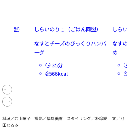
はん同盟）
しらいのりこ（ごはん同盟）
しらい
なすとチーズのびっくりハンバ
なすの
ーグ
め
35分
566kcal
料理／若山曜子 撮影／福尾美雪 スタイリング／朴玲愛 文／池
田なるみ