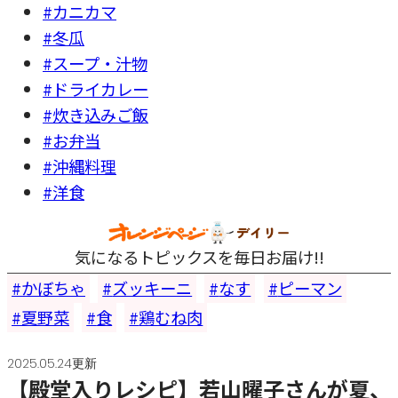
#カニカマ
#冬瓜
#スープ・汁物
#ドライカレー
#炊き込みご飯
#お弁当
#沖縄料理
#洋食
気になるトピックスを毎日お届け!!
かぼちゃ
ズッキーニ
なす
ピーマン
夏野菜
食
鶏むね肉
2025.05.24更新
【殿堂入りレシピ】若山曜子さんが夏、