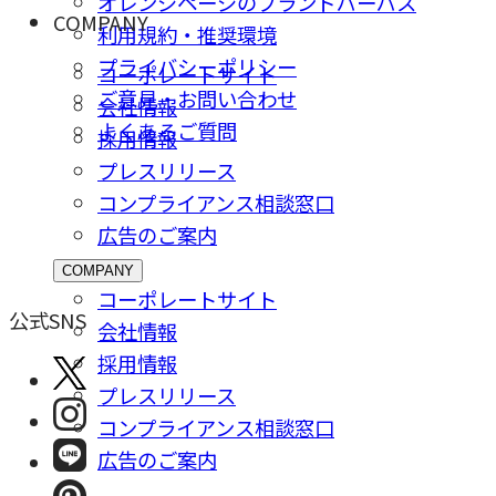
オレンジページのブランドパーパス
COMPANY
利用規約・推奨環境
プライバシーポリシー
コーポレートサイト
ご意⾒・お問い合わせ
会社情報
よくあるご質問
採⽤情報
プレスリリース
コンプライアンス相談窓⼝
広告のご案内
COMPANY
コーポレートサイト
公式SNS
会社情報
採⽤情報
プレスリリース
コンプライアンス相談窓⼝
広告のご案内