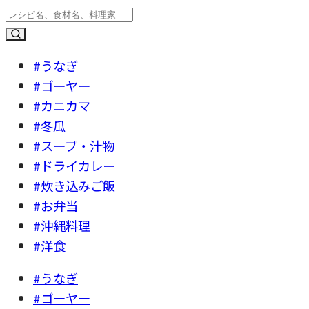
#うなぎ
#ゴーヤー
#カニカマ
#冬瓜
#スープ・汁物
#ドライカレー
#炊き込みご飯
#お弁当
#沖縄料理
#洋食
#うなぎ
#ゴーヤー