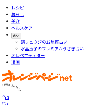
レシピ
暮らし
美容
ヘルスケア
占い
鏡リュウジの12星座占い
水晶玉子のプレミアムうさぎ占い
オレペエディター
漫画
0
0