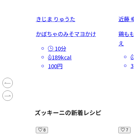
きじま りゅうた
近藤 
ちゃ
かぼちゃのみそマヨかけ
鶏もも
え
10分
189kcal
3
100円
ズッキーニの新着レシピ
8
7