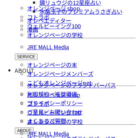
鏡リュウジの12星座占い
オレンジページ shop
水晶玉子のプレミアムうさぎ占い
コトラボ
オレペエディター
ウェルビーイング100
漫画
オレンジページの学校
JRE MALL Media
SERVICE
オレンジページの本
ABOUT
オレンジページメンバーズ
こどもオレンジページnet
オレンジページのブランドパーパス
利用規約・推奨環境
オレンジページ shop
プライバシーポリシー
コトラボ
ご意⾒・お問い合わせ
ウェルビーイング100
よくあるご質問
オレンジページの学校
ABOUT
JRE MALL Media