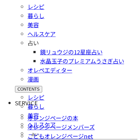
レシピ
暮らし
美容
ヘルスケア
占い
鏡リュウジの12星座占い
水晶玉子のプレミアムうさぎ占い
オレペエディター
漫画
CONTENTS
レシピ
SERVICE
暮らし
美容
オレンジページの本
ヘルスケア
オレンジページメンバーズ
占い
こどもオレンジページnet