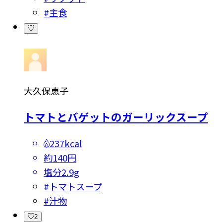
#
主食
大久保恵子
トマトとバゲットのガーリックスープ
237kcal
約140円
塩分
2.9g
#
トマトスープ
#
汁物
2