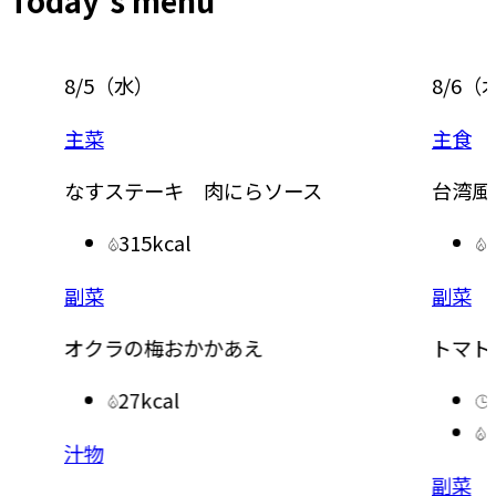
8/5
（
水
）
8/6
（
主菜
主食
なすステーキ 肉にらソース
台湾風
315kcal
副菜
副菜
オクラの梅おかかあえ
トマト
27kcal
汁物
副菜