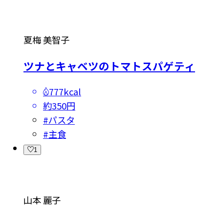
夏梅 美智子
ツナとキャベツのトマトスパゲティ
777kcal
約350円
#
パスタ
#
主食
1
山本 麗子