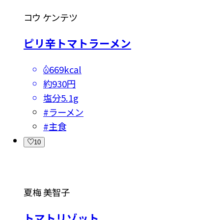
コウ ケンテツ
ピリ辛トマトラーメン
669kcal
約930円
塩分
5.1g
#
ラーメン
#
主食
10
夏梅 美智子
トマトリゾット