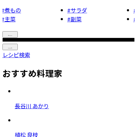
の
#
サラダ
#
煮もの
#
副菜
#
主菜
レシピ検索
おすすめ料理家
長谷川 あかり
植松 良枝