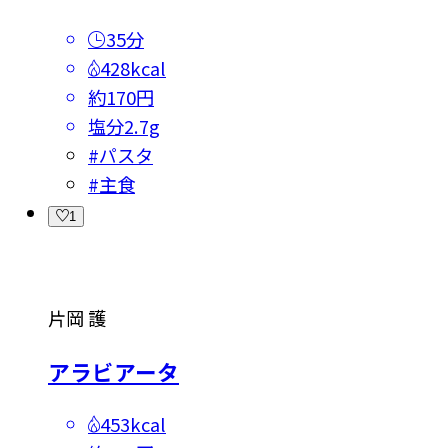
35分
428kcal
約170円
塩分
2.7g
#
パスタ
#
主食
1
片岡 護
アラビアータ
453kcal