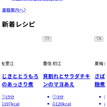
書籍案内へ
新着レシピ
7
5
重信 初江
夏梅 美智子
ととうもろ
貝割れとサラダチキ
さばといん
っさり煮
ンのマヨあえ
麹煮
3分
20分
al
120kcal
242kca