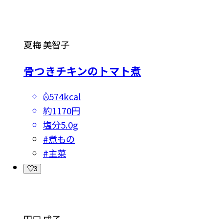
夏梅 美智子
骨つきチキンのトマト煮
574kcal
約1170円
塩分
5.0g
#
煮もの
#
主菜
3
田口 成子