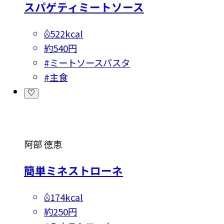
スパゲティミートソース
522kcal
約540円
#
ミートソースパスタ
#
主食
阿部 徳恵
簡単ミネストローネ
174kcal
約250円