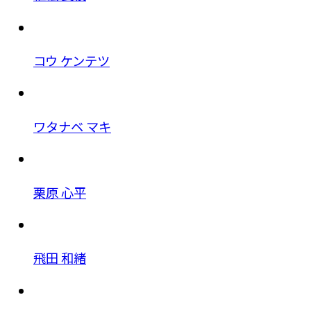
コウ ケンテツ
ワタナベ マキ
栗原 心平
飛田 和緒