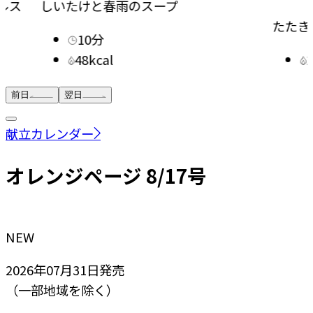
ルス
しいたけと春雨のスープ
たたき
10分
48kcal
前日
翌日
献立カレンダー
オレンジページ 8/17号
NEW
2026年07月31日
発売
（一部地域を除く）