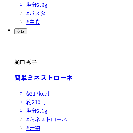
塩分
2.9g
#
パスタ
#
主食
17
樋口 秀子
簡単ミネストローネ
217kcal
約210円
塩分
2.1g
#
ミネストローネ
#
汁物