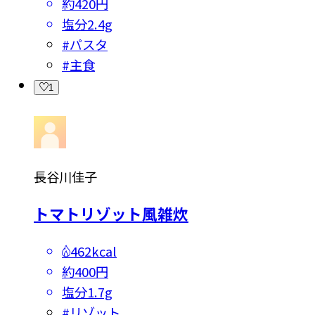
約420円
塩分
2.4g
#
パスタ
#
主食
1
長谷川佳子
トマトリゾット風雑炊
462kcal
約400円
塩分
1.7g
#
リゾット