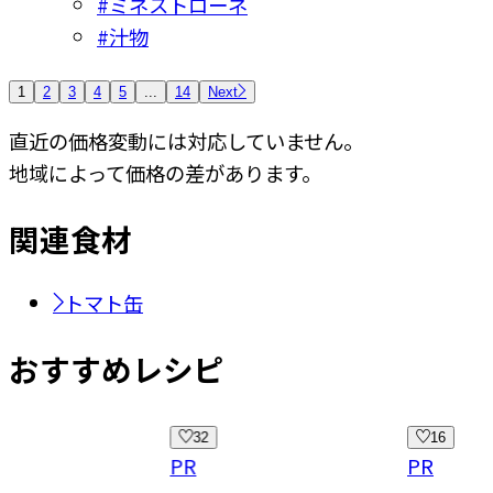
#
ミネストローネ
#
汁物
1
2
3
4
5
...
14
Next
直近の価格変動には対応していません。
地域によって価格の差があります。
関連
食材
トマト缶
おすすめレシピ
32
16
PR
PR