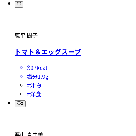
藤平 聞子
トマト＆エッグスープ
97kcal
塩分
1.9g
#
汁物
#
洋食
3
栗山 真由美