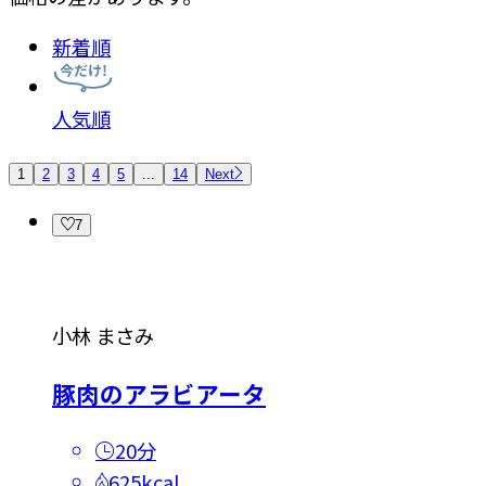
新着順
人気順
1
2
3
4
5
...
14
Next
7
小林 まさみ
豚肉のアラビアータ
20分
625kcal