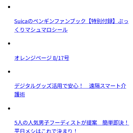
Suicaのペンギンファンブック【特別付録】ぷっ
くりマシュマロシール
オレンジページ 8/17号
デジタルグッズ活用で安心！ 遠隔スマート介
護術
5人の人気男子フーディストが提案 簡単即決！
平日メシはこれで決まり！