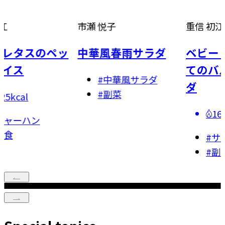
市瀬 悦子
重信 初江
タスのペッ
中華風春雨サラダ
ベビーリー
ス
てのバルサ
#
中華風サラダ
ダ
#
副菜
al
160kca
ーハン
#
サラダ
#
副菜