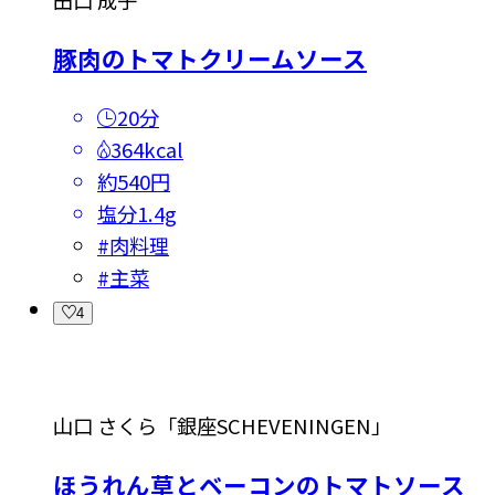
豚肉のトマトクリームソース
20分
364kcal
約540円
塩分
1.4g
#
肉料理
#
主菜
4
山口 さくら「銀座SCHEVENINGEN」
ほうれん草とベーコンのトマトソース