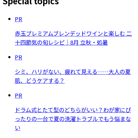
Special topics
PR
赤玉プレミアムブレンデッドワインと楽しむ 二
十四節気の旬レシピ｜8月 立秋・処暑
PR
シミ、ハリがない、疲れて見える……大人の夏
肌、どうケアする？
PR
ドラム式とたて型のどちらがいい？わが家にぴ
ったりの一台で夏の洗濯トラブルでもう悩まな
い