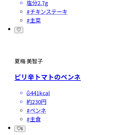
塩分
2.7g
#
チキンステーキ
#
主菜
夏梅 美智子
ピリ辛トマトのペンネ
441kcal
約230円
#
ペンネ
#
主食
6