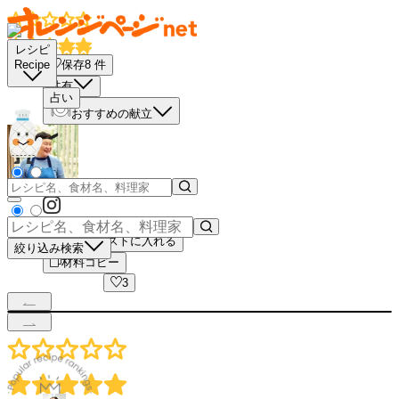
レシピ
保存
8
件
Recipe
共有
占い
おすすめの献立
買い物リストに入れる
絞り込み検索
材料コピー
3