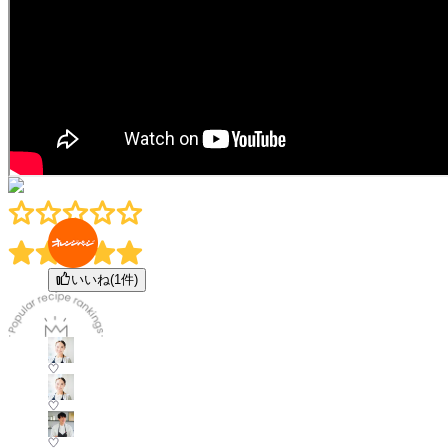
いいね(
1
件)