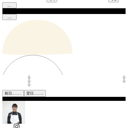
前日
翌日