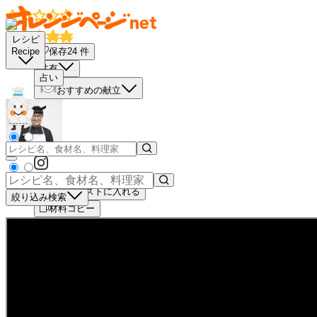
レシピ
保存
24
件
Recipe
共有
占い
おすすめの献立
買い物リストに入れる
絞り込み検索
材料コピー