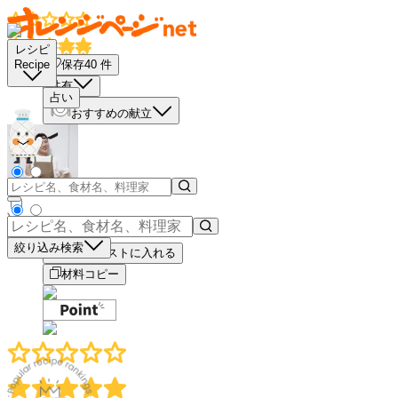
レシピ
保存
40
件
Recipe
共有
占い
おすすめの献立
－
＋
絞り込み検索
買い物リストに入れる
材料コピー