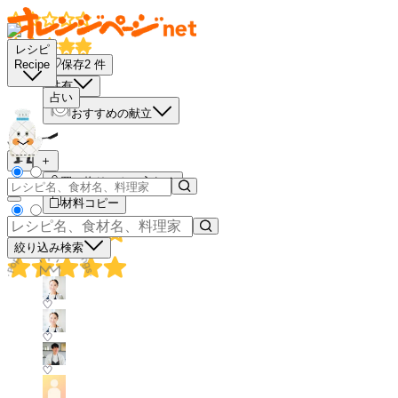
レシピ
保存
2
件
Recipe
共有
占い
おすすめの献立
－
＋
買い物リストに入れる
材料コピー
絞り込み検索