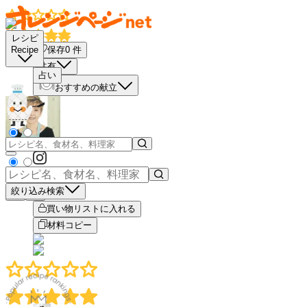
レシピ
保存
0
件
Recipe
共有
占い
おすすめの献立
絞り込み検索
－
＋
買い物リストに入れる
材料コピー