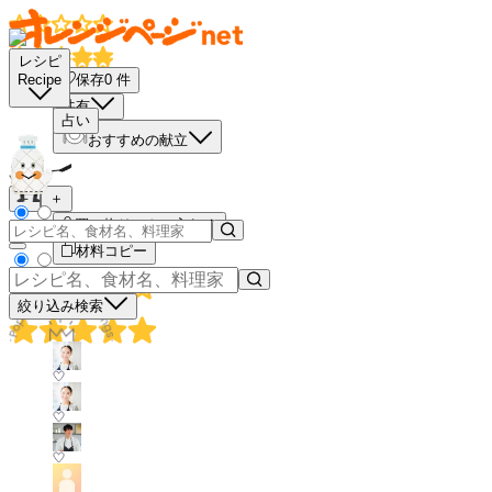
レシピ
保存
0
件
Recipe
共有
占い
おすすめの献立
－
＋
買い物リストに入れる
材料コピー
絞り込み検索