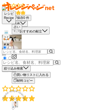
レシピ
保存
0
件
Recipe
共有
占い
おすすめの献立
絞り込み検索
－
＋
買い物リストに入れる
材料コピー