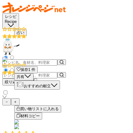
レシピ
Recipe
占い
保存
1
件
共有
絞り込み検索
おすすめの献立
－
＋
買い物リストに入れる
材料コピー