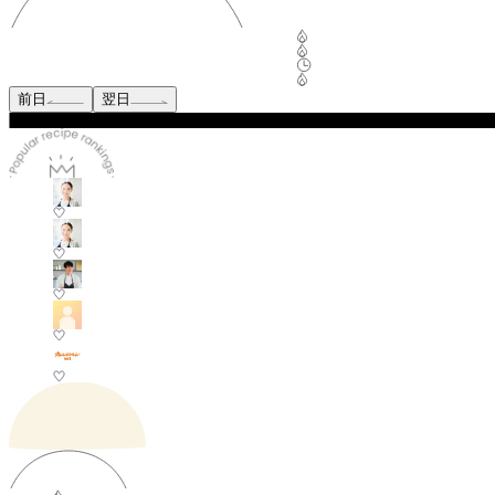
前日
翌日