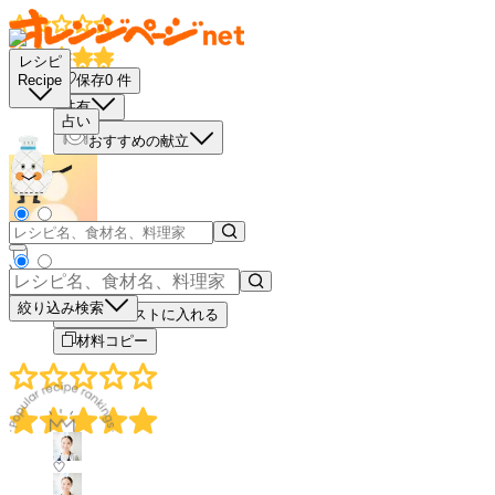
レシピ
保存
0
件
Recipe
共有
占い
おすすめの献立
－
＋
絞り込み検索
買い物リストに入れる
材料コピー