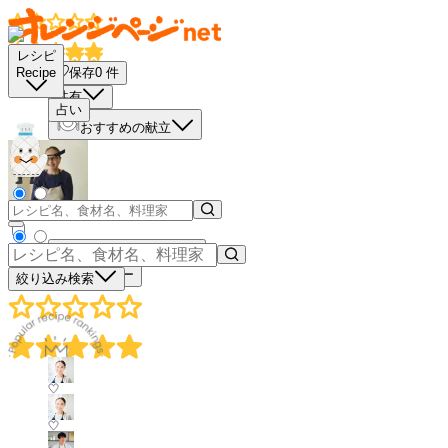
レシピ
保存
0
件
Recipe
共有
占い
おすすめの献立
買い物リストに入れる
材料コピー
絞り込み検索