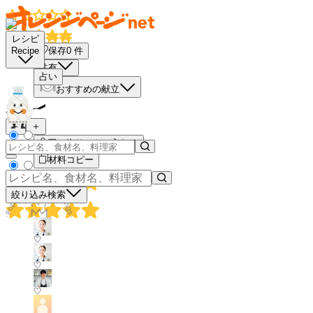
レシピ
保存
0
件
Recipe
共有
占い
おすすめの献立
－
＋
買い物リストに入れる
材料コピー
絞り込み検索