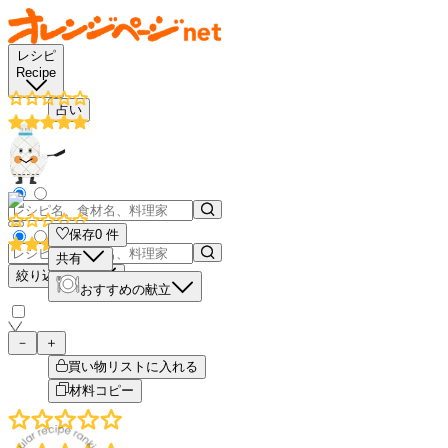
レシピ
Recipe
占い
保存
0
件
共有
絞り込み検索
おすすめの献立
－
＋
買い物リストに入れる
材料コピー