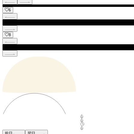
6
8
前日
翌日