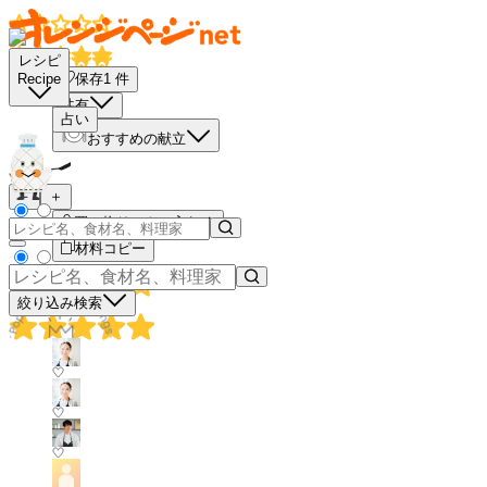
レシピ
保存
1
件
Recipe
共有
占い
おすすめの献立
－
＋
買い物リストに入れる
材料コピー
絞り込み検索