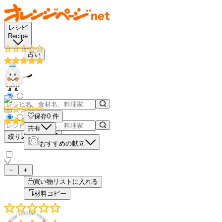
レシピ
Recipe
占い
保存
0
件
共有
絞り込み検索
おすすめの献立
－
＋
買い物リストに入れる
材料コピー