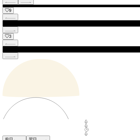
9
3
前日
翌日