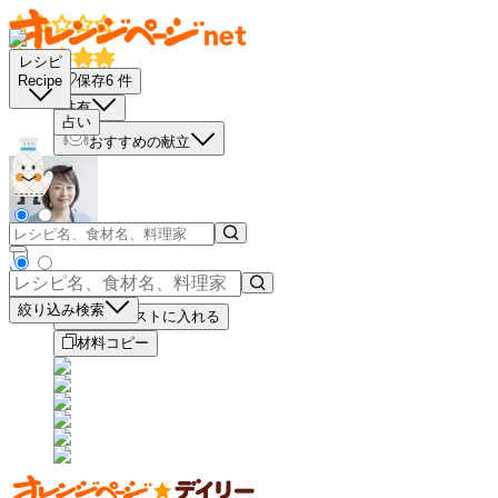
レシピ
保存
6
件
Recipe
共有
占い
おすすめの献立
－
＋
絞り込み検索
買い物リストに入れる
材料コピー