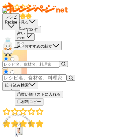
レシピ
栄養素を見る
Recipe
保存
12
件
占い
共有
おすすめの献立
絞り込み検索
－
＋
買い物リストに入れる
材料コピー