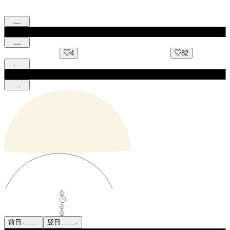
4
82
前日
翌日