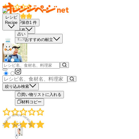
レシピ
保存
1
件
Recipe
共有
占い
おすすめの献立
絞り込み検索
－
＋
買い物リストに入れる
材料コピー