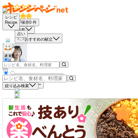
レシピ
保存
0
件
Recipe
共有
占い
おすすめの献立
買い物リストに入れる
材料コピー
絞り込み検索