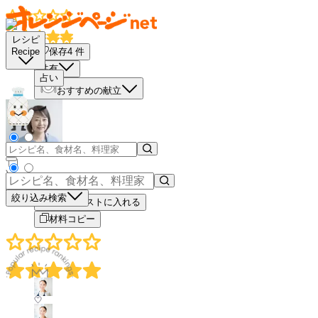
レシピ
保存
4
件
Recipe
共有
占い
おすすめの献立
－
＋
絞り込み検索
買い物リストに入れる
材料コピー