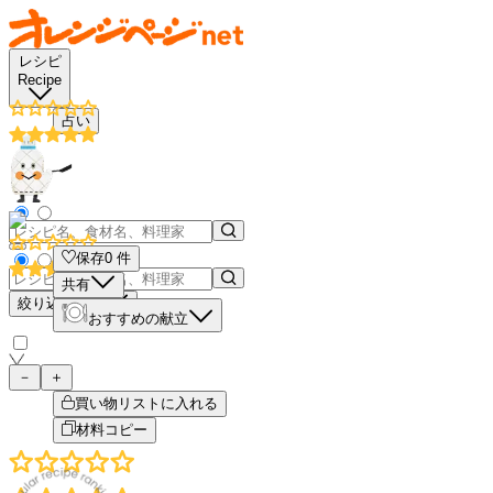
レシピ
Recipe
占い
保存
0
件
共有
絞り込み検索
おすすめの献立
－
＋
買い物リストに入れる
材料コピー