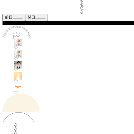
前日
翌日