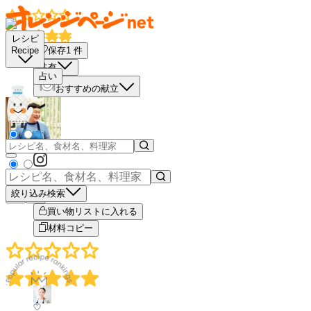
レシピ
保存
1
件
Recipe
共有
占い
おすすめの献立
絞り込み検索
－
＋
買い物リストに入れる
材料コピー