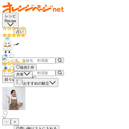
レシピ
Recipe
占い
保存
2
件
共有
絞り込み検索
おすすめの献立
－
＋
買い物リストに入れる