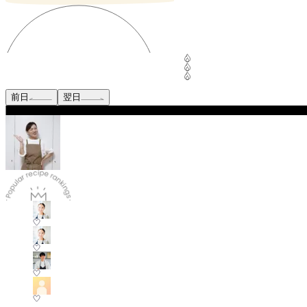
前日
翌日