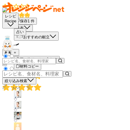
レシピ
保存
1
件
Recipe
共有
占い
おすすめの献立
－
＋
買い物リストに入れる
材料コピー
絞り込み検索