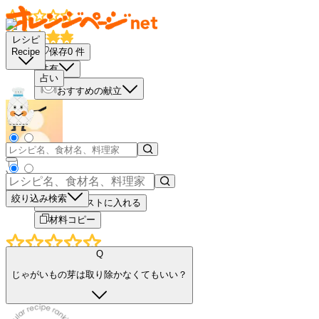
レシピ
保存
0
件
Recipe
共有
占い
おすすめの献立
－
＋
絞り込み検索
買い物リストに入れる
材料コピー
Q
じゃがいもの芽は取り除かなくてもいい？