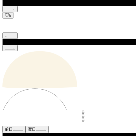
6
前日
翌日