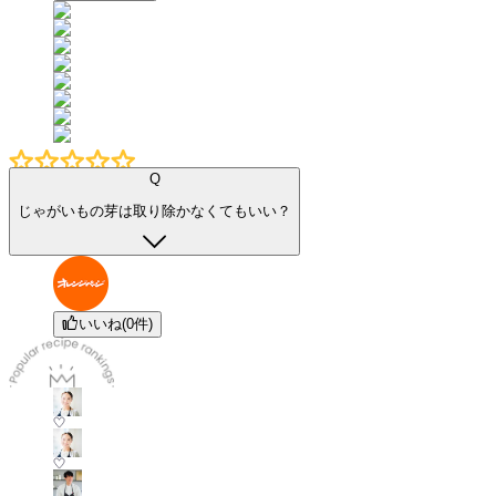
Q
じゃがいもの芽は取り除かなくてもいい？
いいね(
0
件)