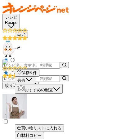
レシピ
Recipe
占い
保存
6
件
共有
絞り込み検索
おすすめの献立
買い物リストに入れる
材料コピー