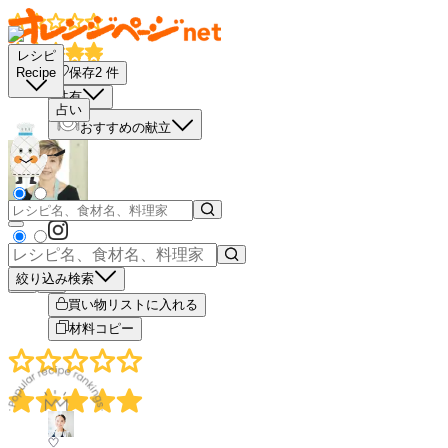
レシピ
保存
2
件
Recipe
共有
占い
おすすめの献立
絞り込み検索
－
＋
買い物リストに入れる
材料コピー