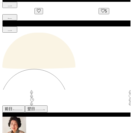
5
前日
翌日