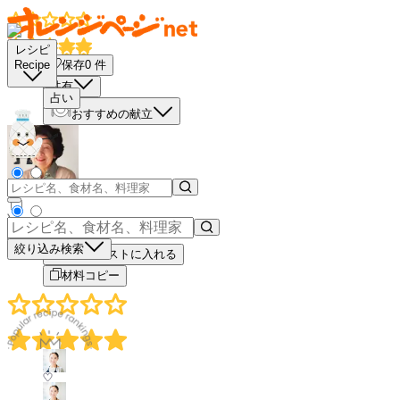
レシピ
保存
0
件
Recipe
共有
占い
おすすめの献立
－
＋
絞り込み検索
買い物リストに入れる
材料コピー