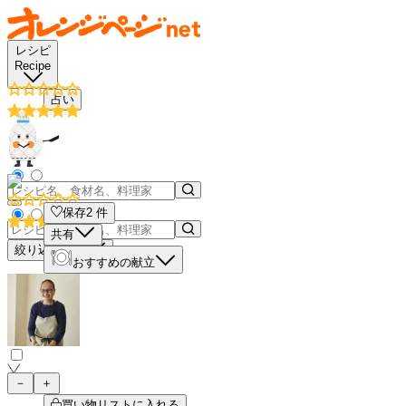
レシピ
Recipe
占い
保存
2
件
共有
絞り込み検索
おすすめの献立
－
＋
買い物リストに入れる