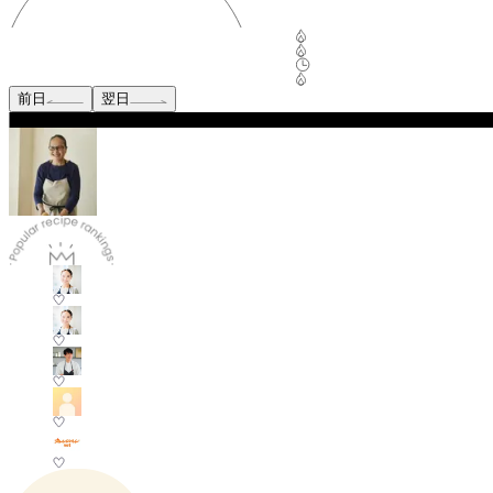
前日
翌日