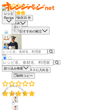
レシピ
保存
15
件
Recipe
共有
占い
おすすめの献立
－
＋
絞り込み検索
買い物リストに入れる
材料コピー