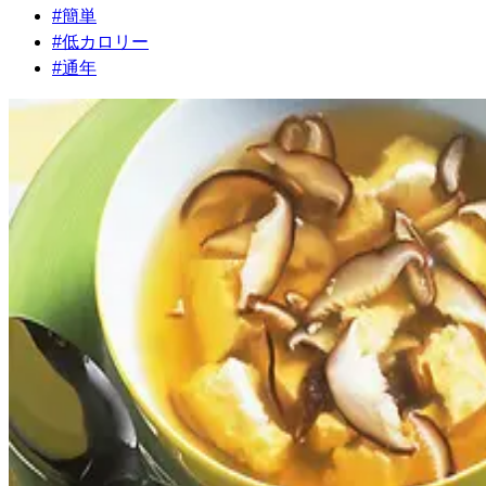
#
簡単
#
低カロリー
#
通年