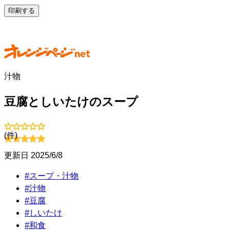
印刷する
汁物
豆腐としいたけのスープ
(
件)
更新日
2025/6/8
#
スープ・汁物
#
汁物
#
豆腐
#
しいたけ
#
和食