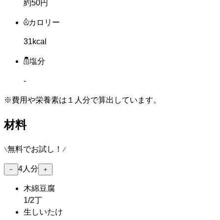
約50円
カロリー
31kcal
塩分
-
※費用や栄養素は
１人分
で算出しています。
材料
無料でお試し！
4
人分
－
＋
木綿豆腐
1/2丁
生しいたけ