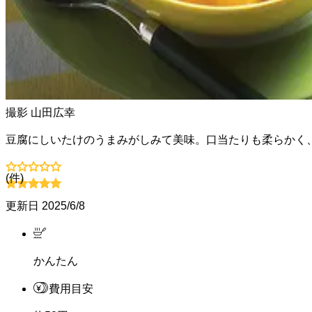
撮影
山田広幸
豆腐にしいたけのうまみがしみて美味。口当たりも柔らかく
(
件)
更新日
2025/6/8
かんたん
費用目安