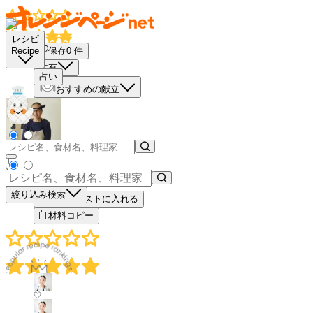
レシピ
保存
0
件
Recipe
共有
占い
おすすめの献立
－
＋
絞り込み検索
買い物リストに入れる
材料コピー