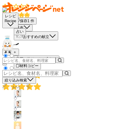
レシピ
保存
1
件
Recipe
共有
占い
おすすめの献立
－
＋
買い物リストに入れる
材料コピー
絞り込み検索