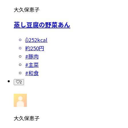
大久保恵子
蒸し豆腐の野菜あん
252kcal
約250円
#
豚肉
#
主菜
#
和食
2
大久保恵子