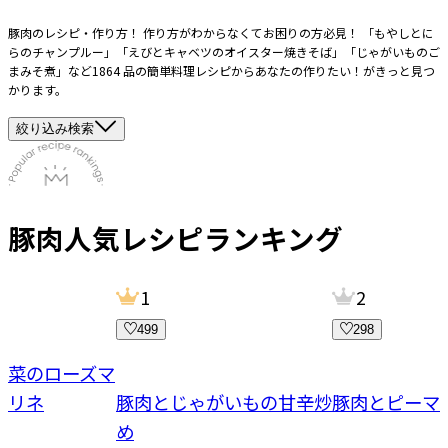
豚肉のレシピ・作り方！ 作り方がわからなくてお困りの方必見！ 「もやしとに
らのチャンプルー」「えびとキャベツのオイスター焼きそば」「じゃがいものご
まみそ煮」など1864 品の簡単料理レシピからあなたの作りたい！がきっと見つ
かります。
絞り込み検索
豚肉
人気レシピランキング
1
2
499
298
野菜のローズマ
マリネ
豚肉とじゃがいもの甘辛炒
豚肉とピーマ
め