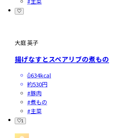
#
主菜
大庭 英子
揚げなすとスペアリブの煮もの
634kcal
約530円
#
豚肉
#
煮もの
#
主菜
1