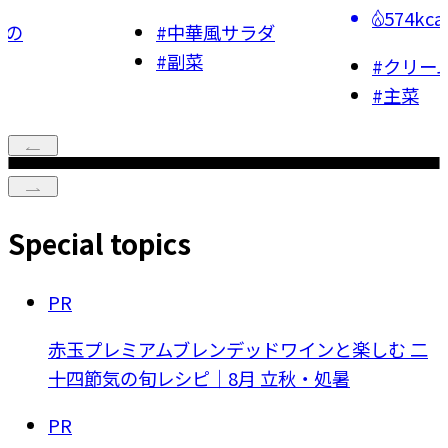
574kca
もの
#
中華風サラダ
#
副菜
#
クリー
#
主菜
Special topics
PR
赤玉プレミアムブレンデッドワインと楽しむ 二
十四節気の旬レシピ｜8月 立秋・処暑
PR