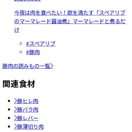
今夜は肉を食べたい！欲を満たす『スペアリブ
のマーマレード醤油煮』マーマレードと煮るだ
け
#
スペアリブ
#
豚肉
豚肉の読みもの一覧
関連
食材
豚ヒレ肉
豚バラ肉
豚レバー
豚薄切り肉