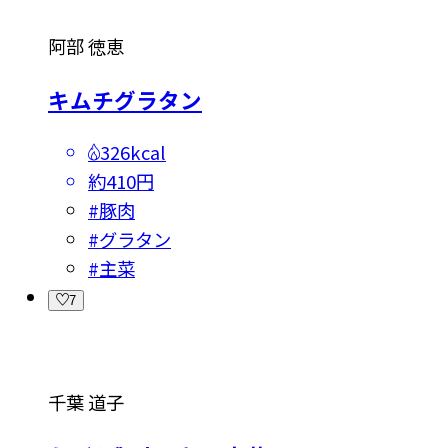
阿部 徳恵
キムチグラタン
326kcal
約410円
#
豚肉
#
グラタン
#
主菜
7
千葉 道子