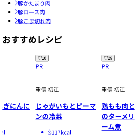
豚かたまり肉
豚ロース肉
豚こま切れ肉
おすすめレシピ
18
29
PR
PR
重信 初江
重信 初江
ねぎにんに
じゃがいもとピーマ
鶏もも肉と
ンの冷菜
のターメリ
ーム煮
al
117kcal