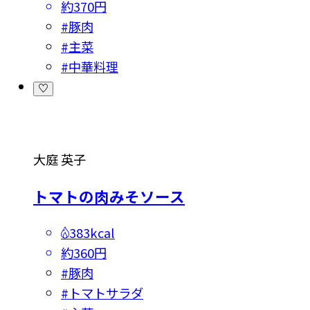
約370円
#
豚肉
#
主菜
#
中華料理
大庭 英子
トマトの肉みそソース
383kcal
約360円
#
豚肉
#
トマトサラダ