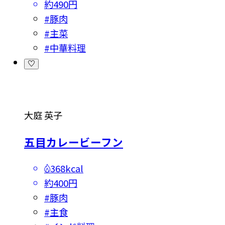
約490円
#
豚肉
#
主菜
#
中華料理
大庭 英子
五目カレービーフン
368kcal
約400円
#
豚肉
#
主食