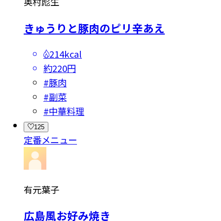
奥村彪生
きゅうりと豚肉のピリ辛あえ
214kcal
約220円
#
豚肉
#
副菜
#
中華料理
125
定番メニュー
有元葉子
広島風お好み焼き