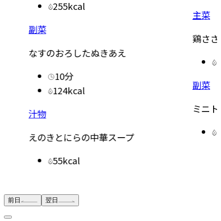
255kcal
主菜
副菜
鶏ささ
なすのおろしたぬきあえ
10分
副菜
124kcal
ミニト
汁物
えのきとにらの中華スープ
55kcal
前日
翌日