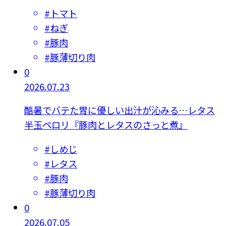
#
トマト
#
ねぎ
#
豚肉
#
豚薄切り肉
0
2026.07.23
酷暑でバテた胃に優しい出汁が沁みる…レタス
半玉ペロリ『豚肉とレタスのさっと煮』
#
しめじ
#
レタス
#
豚肉
#
豚薄切り肉
0
2026.07.05