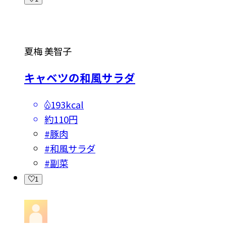
夏梅 美智子
キャベツの和風サラダ
193kcal
約110円
#
豚肉
#
和風サラダ
#
副菜
1