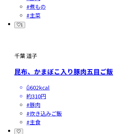
#
煮もの
#
主菜
1
千葉 道子
昆布、かまぼこ入り豚肉五目ご飯
602kcal
約310円
#
豚肉
#
炊き込みご飯
#
主食