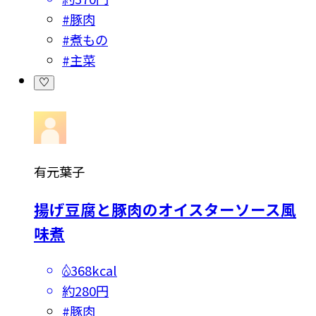
#
豚肉
#
煮もの
#
主菜
有元葉子
揚げ豆腐と豚肉のオイスターソース風
味煮
368kcal
約280円
#
豚肉