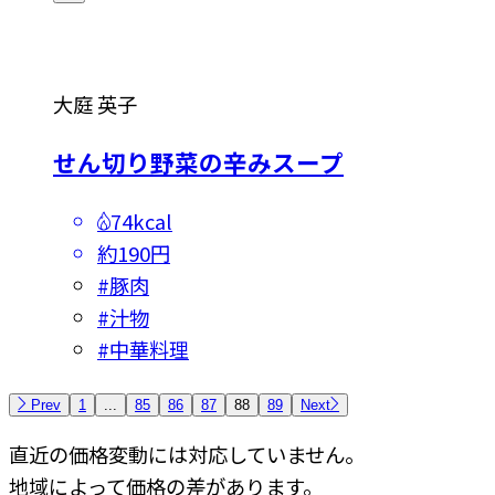
大庭 英子
せん切り野菜の辛みスープ
74kcal
約190円
#
豚肉
#
汁物
#
中華料理
Prev
1
...
85
86
87
88
89
Next
直近の価格変動には対応していません。
地域によって価格の差があります。