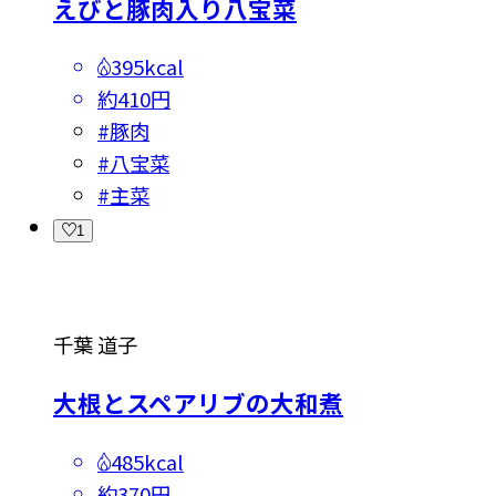
えびと豚肉入り八宝菜
395kcal
約410円
#
豚肉
#
八宝菜
#
主菜
1
千葉 道子
大根とスペアリブの大和煮
485kcal
約370円