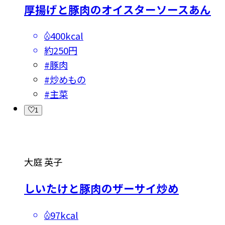
厚揚げと豚肉のオイスターソースあん
400kcal
約250円
#
豚肉
#
炒めもの
#
主菜
1
大庭 英子
しいたけと豚肉のザーサイ炒め
97kcal