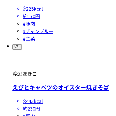
225kcal
約170円
#
豚肉
#
チャンプルー
#
主菜
1
渡辺 あきこ
えびとキャベツのオイスター焼きそば
443kcal
約230円
#
豚肉