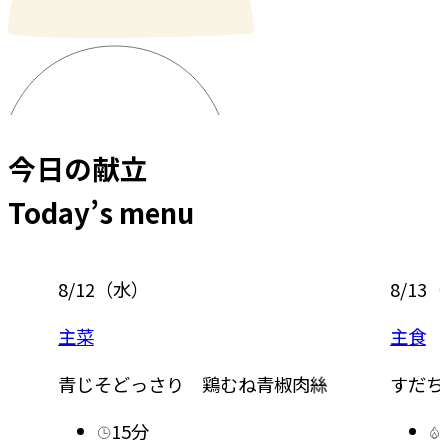
今日の献立
Today’s menu
8/12
（
水
）
8/13
（
主菜
主食
青じそどっさり 鶏むね青椒肉絲
すだち
15分