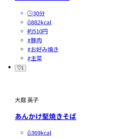
30分
882kcal
約510円
#
豚肉
#
お好み焼き
#
主菜
1
大庭 英子
あんかけ堅焼きそば
369kcal