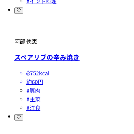
#
インド料理
阿部 徳恵
スペアリブの辛み焼き
752kcal
約60円
#
豚肉
#
主菜
#
洋食