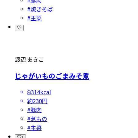
#
焼きそば
#
主菜
渡辺 あきこ
じゃがいものごまみそ煮
314kcal
約230円
#
豚肉
#
煮もの
#
主菜
1