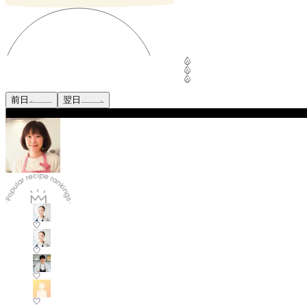
前日
翌日