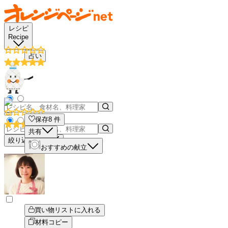
レシピ
Recipe
占い
保存
8
件
共有
絞り込み検索
おすすめの献立
買い物リストに入れる
材料コピー