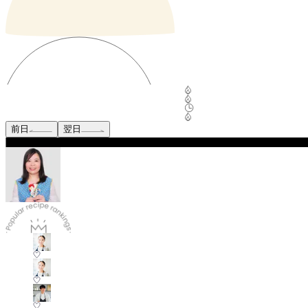
前日
翌日