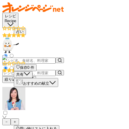
レシピ
Recipe
占い
保存
0
件
共有
絞り込み検索
おすすめの献立
－
＋
買い物リストに入れる