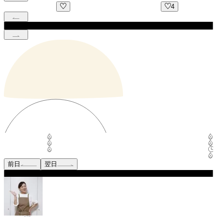
4
前日
翌日