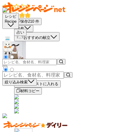
レシピ
保存
210
件
Recipe
共有
占い
おすすめの献立
－
＋
絞り込み検索
買い物リストに入れる
材料コピー