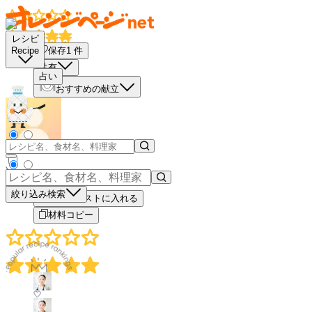
レシピ
保存
1
件
Recipe
共有
占い
おすすめの献立
－
＋
絞り込み検索
買い物リストに入れる
材料コピー