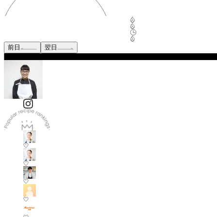
前日
翌日