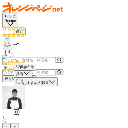
レシピ
Recipe
占い
保存
2
件
共有
絞り込み検索
おすすめの献立
－
＋