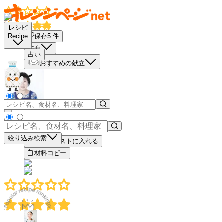
レシピ
保存
5
件
Recipe
共有
占い
おすすめの献立
－
＋
絞り込み検索
買い物リストに入れる
材料コピー