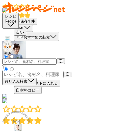
レシピ
保存
4
件
Recipe
共有
占い
おすすめの献立
－
＋
絞り込み検索
買い物リストに入れる
材料コピー