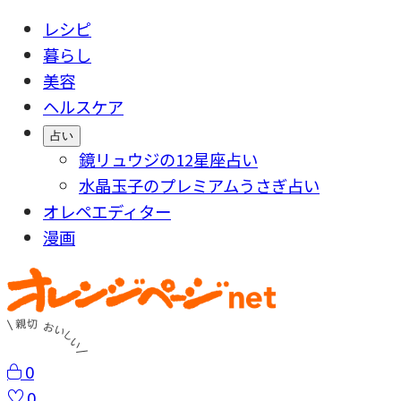
レシピ
暮らし
美容
ヘルスケア
占い
鏡リュウジの12星座占い
水晶玉子のプレミアムうさぎ占い
オレペエディター
漫画
0
0