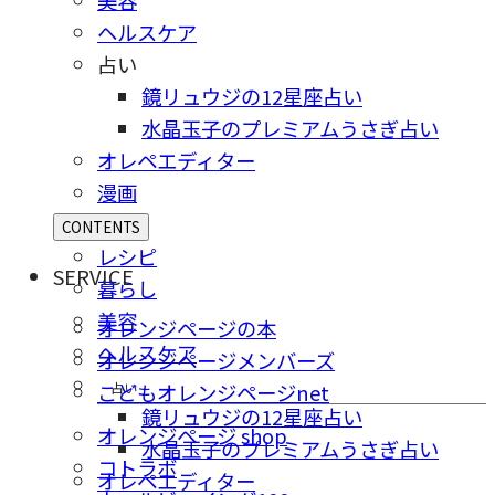
ヘルスケア
占い
鏡リュウジの12星座占い
水晶玉子のプレミアムうさぎ占い
オレペエディター
漫画
CONTENTS
レシピ
SERVICE
暮らし
美容
オレンジページの本
ヘルスケア
オレンジページメンバーズ
占い
こどもオレンジページnet
鏡リュウジの12星座占い
オレンジページ shop
水晶玉子のプレミアムうさぎ占い
コトラボ
オレペエディター