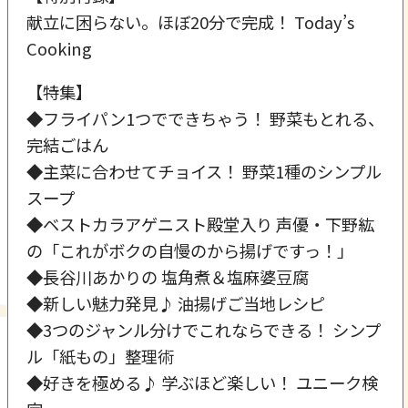
献立に困らない。ほぼ20分で完成！ Today’s
Cooking
【特集】
◆フライパン1つでできちゃう！ 野菜もとれる、
完結ごはん
◆主菜に合わせてチョイス！ 野菜1種のシンプル
スープ
◆ベストカラアゲニスト殿堂入り 声優・下野紘
の「これがボクの自慢のから揚げですっ！」
◆長谷川あかりの 塩角煮＆塩麻婆豆腐
◆新しい魅力発見♪ 油揚げご当地レシピ
◆3つのジャンル分けでこれならできる！ シンプ
ル「紙もの」整理術
◆好きを極める♪ 学ぶほど楽しい！ ユニーク検