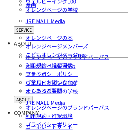
ウェルビーイング100
漫画
オレンジページの学校
JRE MALL Media
SERVICE
オレンジページの本
ABOUT
オレンジページメンバーズ
こどもオレンジページnet
オレンジページのブランドパーパス
利用規約・推奨環境
オレンジページ shop
プライバシーポリシー
コトラボ
ご意⾒・お問い合わせ
ウェルビーイング100
よくあるご質問
オレンジページの学校
ABOUT
JRE MALL Media
オレンジページのブランドパーパス
COMPANY
利用規約・推奨環境
プライバシーポリシー
コーポレートサイト