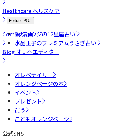
Healthcare
ヘルスケア
Fortune
占い
Comics
鏡リュウジの12星座占い
漫画
水晶玉子のプレミアムうさぎ占い
Blog
オレペエディター
オレペデイリー
オレンジページの本
イベント
プレゼント
買う
こどもオレンジページ
公式SNS