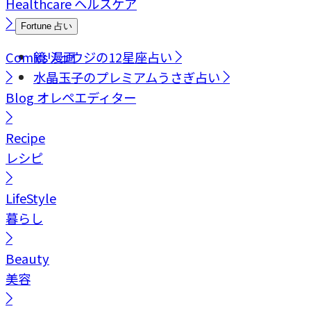
Healthcare
ヘルスケア
Fortune
占い
Comics
鏡リュウジの12星座占い
漫画
水晶玉子のプレミアムうさぎ占い
Blog
オレペエディター
Recipe
レシピ
LifeStyle
暮らし
Beauty
美容