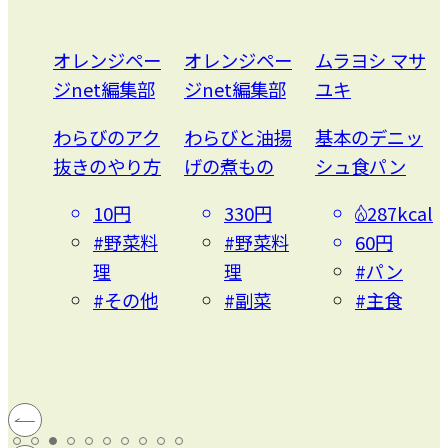
ン
オレンジペー
オレンジペー
ムラヨシ マサ
ジnet編集部
ジnet編集部
ユキ
シロ
わらびのアク
わらびと油揚
基本のデニッ
抜きのやり方
げの煮もの
シュ食パン
円
リン
10円
330円
287kcal
#野菜料
#野菜料
60円
リン
理
理
#パン
#その他
#副菜
#主食