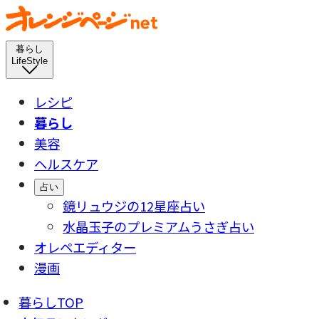
暮らし
LifeStyle
レシピ
暮らし
美容
ヘルスケア
占い
鏡リュウジの12星座占い
水晶玉子のプレミアムうさぎ占い
オレペエディター
漫画
暮らしTOP