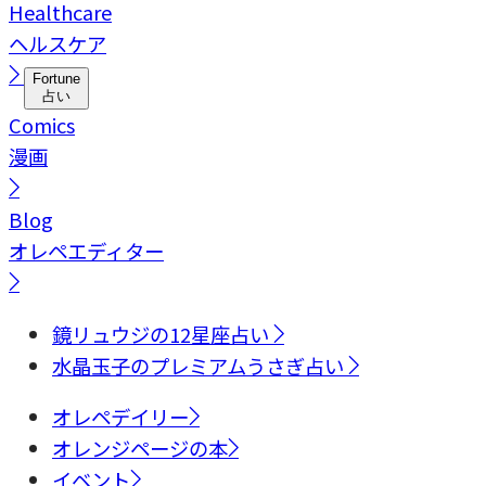
Healthcare
ヘルスケア
Fortune
占い
Comics
漫画
Blog
オレペエディター
鏡リュウジの12星座占い
水晶玉子のプレミアムうさぎ占い
オレペデイリー
オレンジページの本
イベント