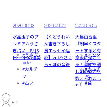
.03
2026.08.02
2026.08.05
2026.08.07更
新
子のプ
【くどうれい
大島由香里
ムうさ
ん書き下ろし
『朝早くスタ
【きょうの試
8月3
食エッセイ連
ートすると有
作室】夢の大
うさぎ
#インタ
の運勢
載】vol.9 さく
意義に過ごせ
人お子様ラン
い
ビュー
らんぼの音符
る！番組を通
チ!? 若林桃子
カルチ
#カルチ
し朝の魅力を
さんの話題弁
ー
ャー
教えられまし
当に編集部が
占い
#食
た』
大興奮