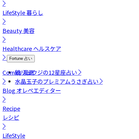
LifeStyle
暮らし
Beauty
美容
Healthcare
ヘルスケア
Fortune
占い
Comics
鏡リュウジの12星座占い
漫画
水晶玉子のプレミアムうさぎ占い
Blog
オレペエディター
Recipe
レシピ
LifeStyle