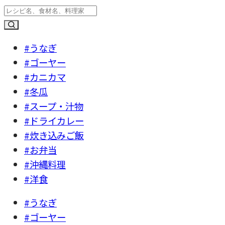
#うなぎ
#ゴーヤー
#カニカマ
#冬瓜
#スープ・汁物
#ドライカレー
#炊き込みご飯
#お弁当
#沖縄料理
#洋食
#うなぎ
#ゴーヤー